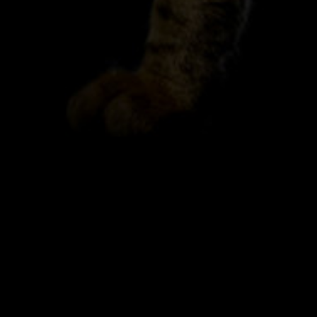
© 2021 Bengala dei Sogni - Via Salceto 32 -
03039 Sora (Frosinone) - Web Agency
MocartStudio