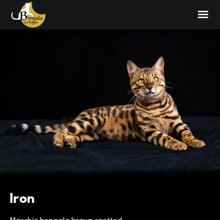
Iron
Maschio bengala brown spotted